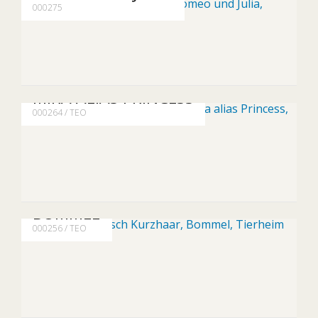
000275
Erfolgsgeschichte
MIRA ALIAS PRINCESS
000264 / TEO
Erfolgsgeschichte
BOMMEL
000256 / TEO
Erfolgsgeschichte