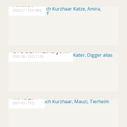
AMIRA
000237 / TEO 983
Erfolgsgeschichte
DIGGER ALIAS JURI
000178 / TEO 1129
Erfolgsgeschichte
MAUZI
000163 / TEO