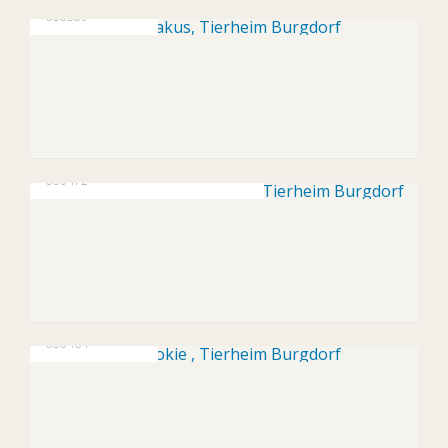
000509
Erfolgsgeschichte
FLECKI UND SILVER
000472
Erfolgsgeschichte
COOKIE
000464