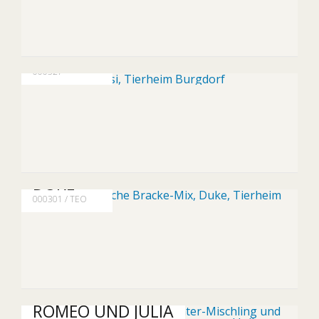
Erfolgsgeschichte
SUSI
000327
Erfolgsgeschichte
DUKE
000301 / TEO
Erfolgsgeschichte
ROMEO UND JULIA