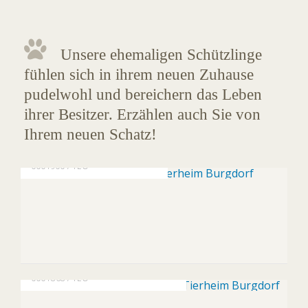
Unsere ehemaligen Schützlinge
fühlen sich in ihrem neuen Zuhause
pudelwohl und bereichern das Leben
ihrer Besitzer. Erzählen auch Sie von
Ihrem neuen Schatz!
Erfolgsgeschichte
JON UND KASPER
0001900 / TEO
Erfolgsgeschichte
ALLYPOLLYMURPHY
0001868 / TEO