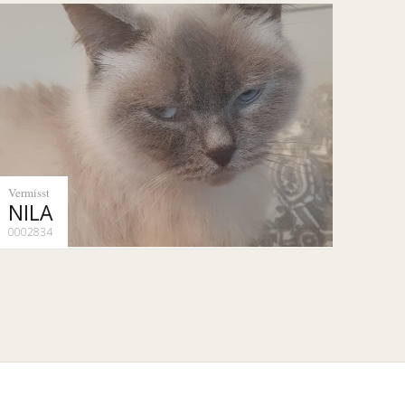
Vermisst
NILA
0002834