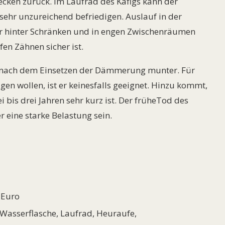
cken zurück. Im Laufrad des Käfigs kann der
ehr unzureichend befriedigen. Auslauf in der
r hinter Schränken und in engen Zwischenräumen
en Zähnen sicher ist.
t nach dem Einsetzen der Dämmerung munter. Für
gen wollen, ist er keinesfalls geeignet. Hinzu kommt,
 bis drei Jahren sehr kurz ist. Der früheTod des
 eine starke Belastung sein.
 Euro
 Wasserflasche, Laufrad, Heuraufe,