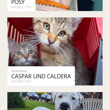
POSY
0002882 / TEO
Vermittlung
CASPAR UND CALDERA
0002880 / TEO