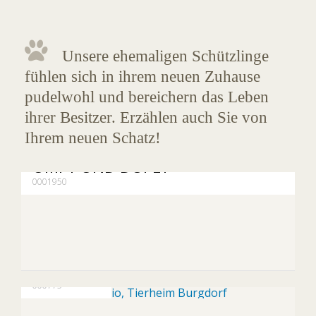
Unsere ehemaligen Schützlinge
fühlen sich in ihrem neuen Zuhause
pudelwohl und bereichern das Leben
ihrer Besitzer. Erzählen auch Sie von
Erfolgsgeschichte
Ihrem neuen Schatz!
SLEEPY, DOC, HAPPY, SNEEZY, GR
UMPY UND DOPEY
0001950
Erfolgsgeschichte
VIO
000775