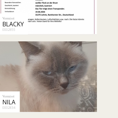
Vermisst
BLACKY
0002855
Vermisst
NILA
0002834