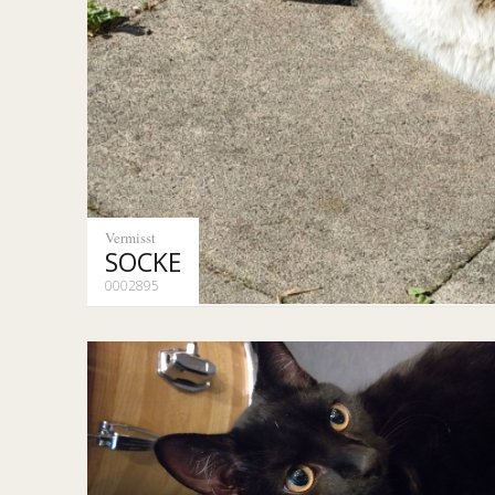
Vermisst
SOCKE
0002895