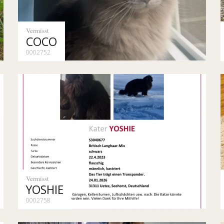
Vermisst
COCO
0002752
Vermisst
YOSHIE
0002758