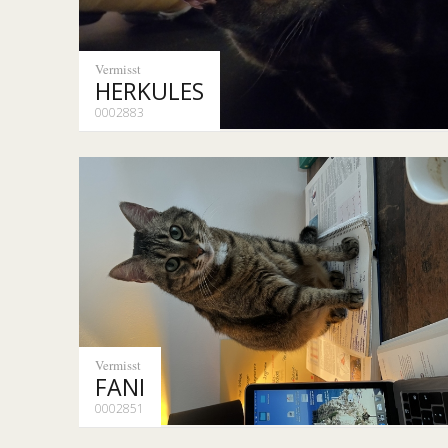
Vermisst
HERKULES
0002883
Vermisst
FANI
0002851