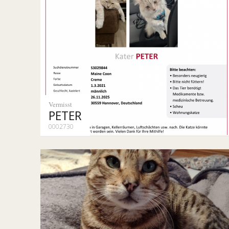
Vermisst
PETER
0002730