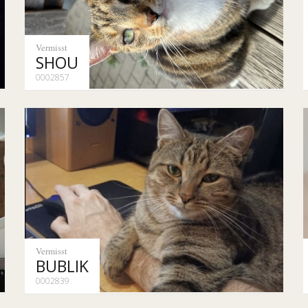
Vermisst
SHOU
0002857
Vermisst
BUBLIK
0002839