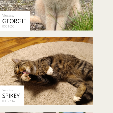
Vermisst
GEORGIE
0001655
Vermisst
SPIKEY
0002734