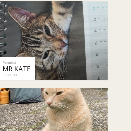
Vermisst
MR KATE
0002788