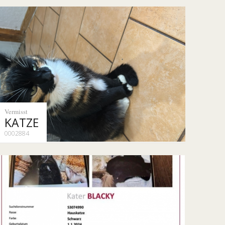
Vermisst
KATZE
0002884