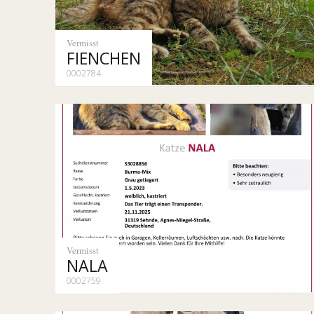
Vermisst
FIENCHEN
0002784
Vermisst
NALA
0002759