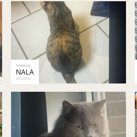
Vermisst
NALA
0002800