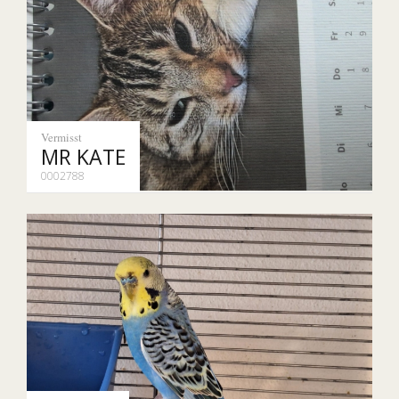
Vermisst
MR KATE
0002788