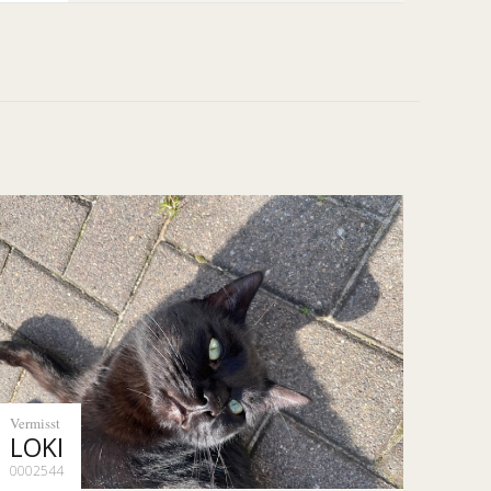
Vermisst
LOKI
0002544