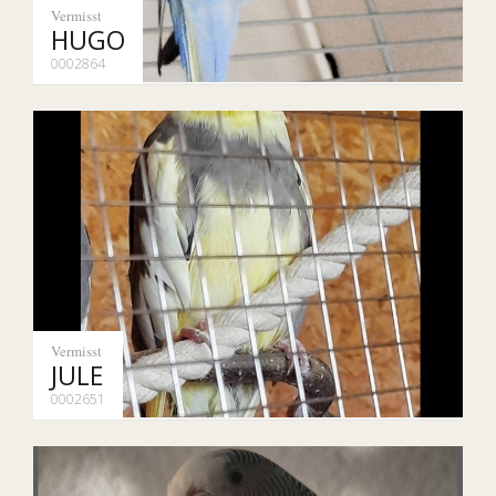
Vermisst
HUGO
0002864
Vermisst
JULE
0002651