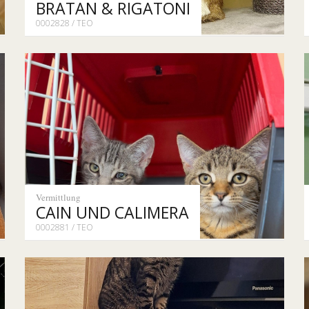
BRATAN & RIGATONI
0002828 / TEO
Vermittlung
CAIN UND CALIMERA
0002881 / TEO