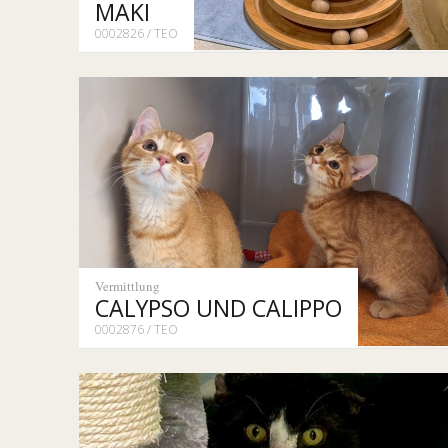
MAKI
0002826 / TEO
Vermittlung
CALYPSO UND CALIPPO
0002876 / TEO