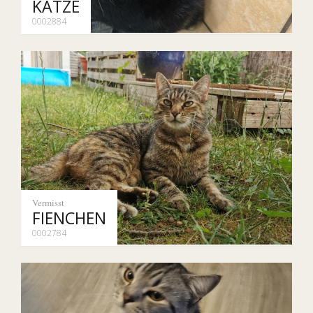
KATZE
0002884
Vermisst
FIENCHEN
0002784