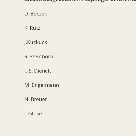
D. Boczek
K. Rutz
J.Kuckuck
R. Steinborn
I.-S. Dienelt
M. Engelmann
N. Breuer
I. Glüse