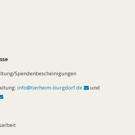
sse
waltung/Spendenbescheinigungen
altung:
info@tierheim-burgdorf.de
und
sarbeit