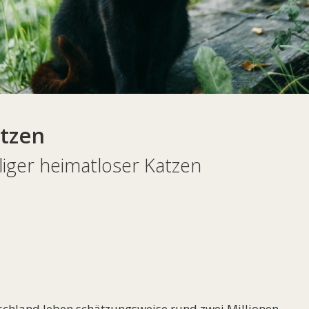
atzen
liger heimatloser Katzen
tschland leben schätzungsweise rund zwei Millionen