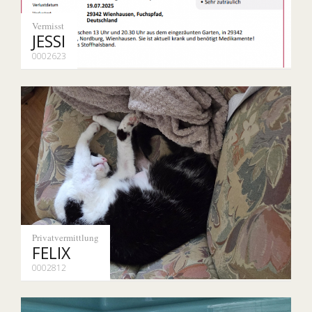
Vermisst
JESSI
0002623
Privatvermittlung
FELIX
0002812