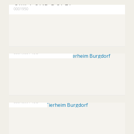
UMPY UND DOPEY
0001950
Erfolgsgeschichte
JON UND KASPER
0001900 / TEO
Erfolgsgeschichte
MAILA
0001899 / TEO