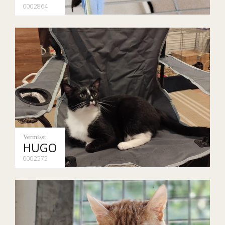
0002864
Vermisst
HUGO
0002575