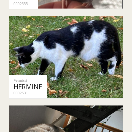
0002555
Vermisst
HERMINE
0002531