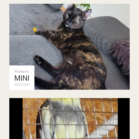
Vermisst
MINI
0002666