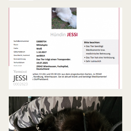
Vermisst
JESSI
0002623