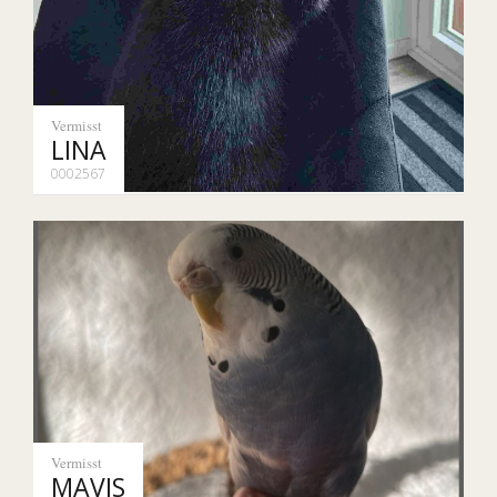
Vermisst
LINA
0002567
Vermisst
MAVIS