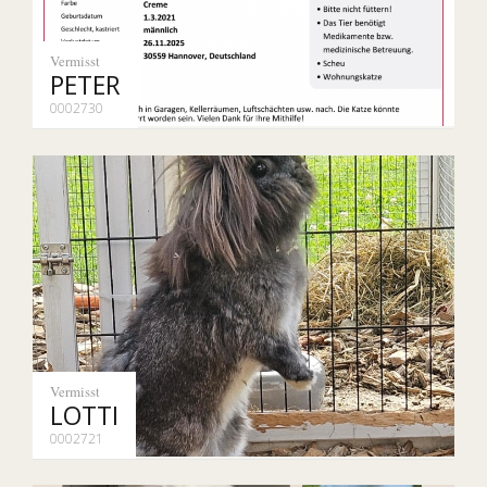
Vermisst
PETER
0002730
Vermisst
LOTTI
0002721