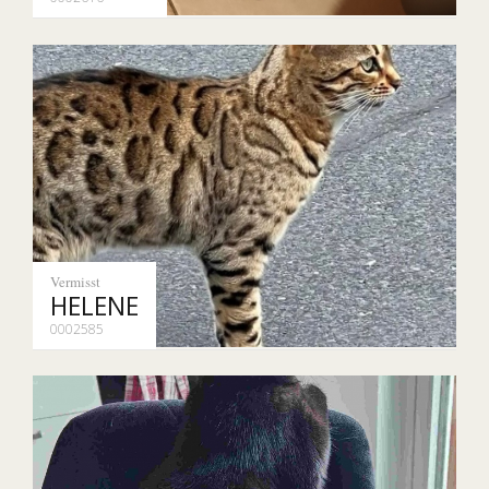
Vermisst
HELENE
0002585