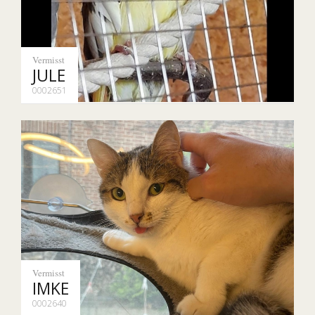
Vermisst
JULE
0002651
Vermisst
IMKE
0002640