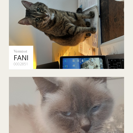
Vermisst
FANI
0002851