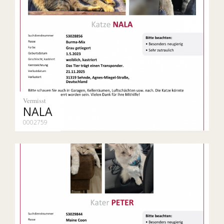
Vermisst
NALA
0002759