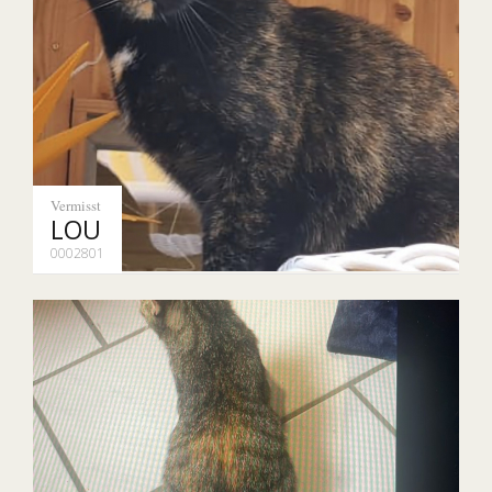
Vermisst
LOU
0002801