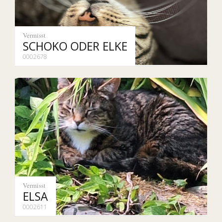
Vermisst
SCHOKO ODER ELKE
0002678
Vermisst
ELSA
0002611