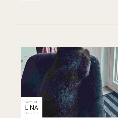
Vermisst
LINA
0002567