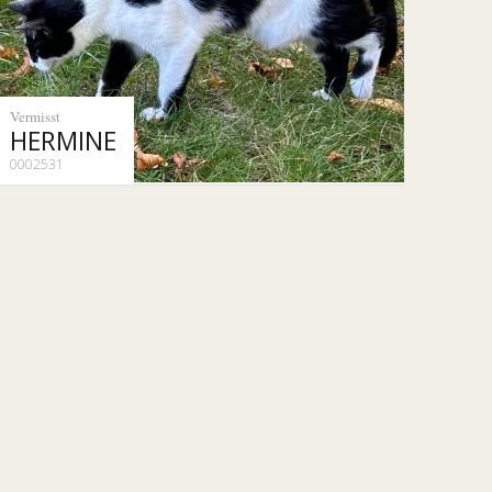
Vermisst
HERMINE
0002531