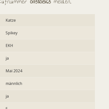
 Rufnummer
01758015165
melden.
Katze
Spikey
EKH
ja
Mai 2024
männlich
ja
5