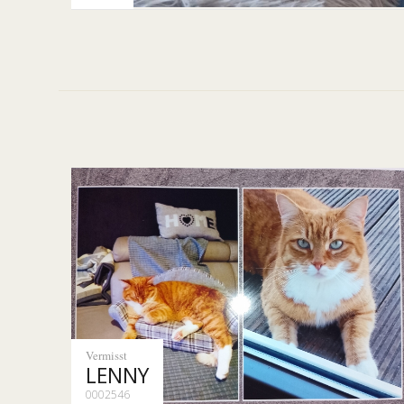
Vermisst
LENNY
0002546