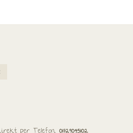
 direkt per Telefon
01729045102
.