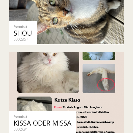
Vermisst
SHOU
0002857
Vermisst
KISSA ODER MISSA
0002691