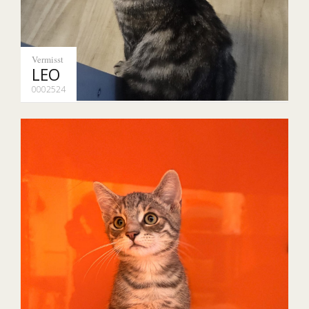
Vermisst
LEO
0002524