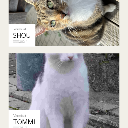
Vermisst
SHOU
0002857
Vermisst
TOMMI
0002612