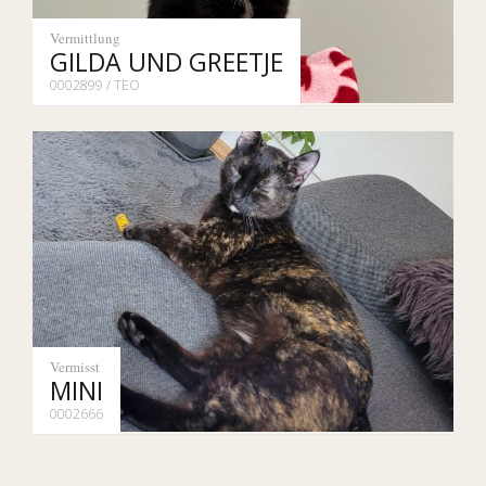
Vermittlung
GILDA UND GREETJE
0002899 / TEO
Vermisst
MINI
0002666