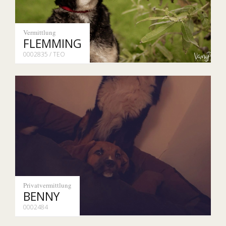
Vermittlung
FLEMMING
0002835 / TEO
Privatvermittlung
BENNY
0002484