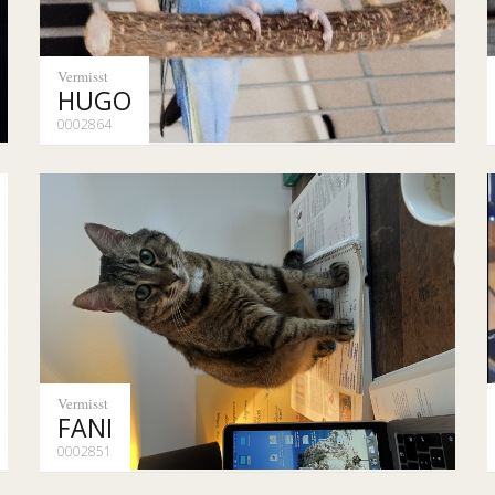
Vermisst
HUGO
0002864
Vermisst
FANI
0002851