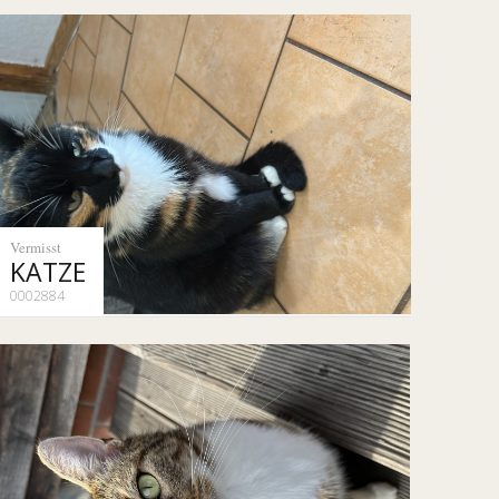
Vermisst
KATZE
0002884