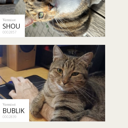
Vermisst
SHOU
0002857
Vermisst
BUBLIK
0002839