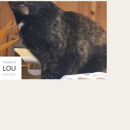
Vermisst
LOU
0002801