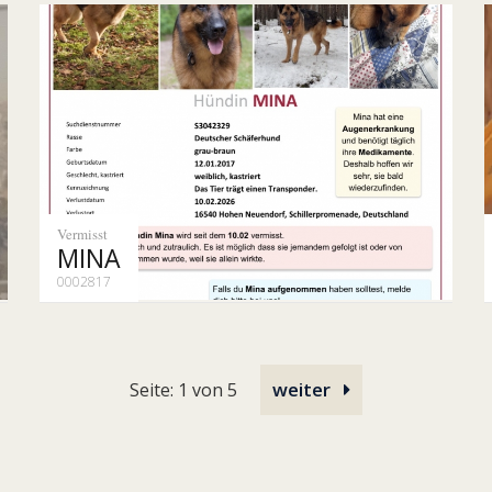
Vermisst
MINA
0002817
weiter
Seite: 1 von 5