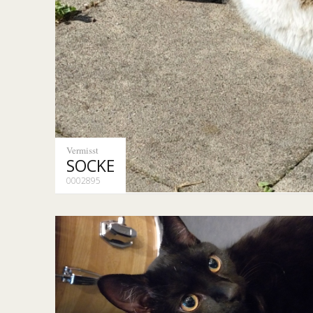
Vermisst
SOCKE
0002895