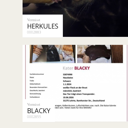
Vermisst
HERKULES
0002883
Vermisst
BLACKY
0002855