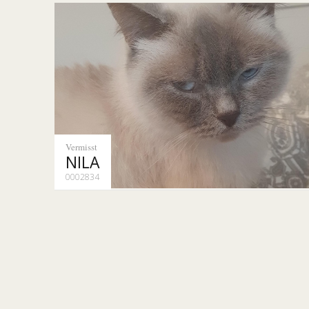
Vermisst
NILA
0002834