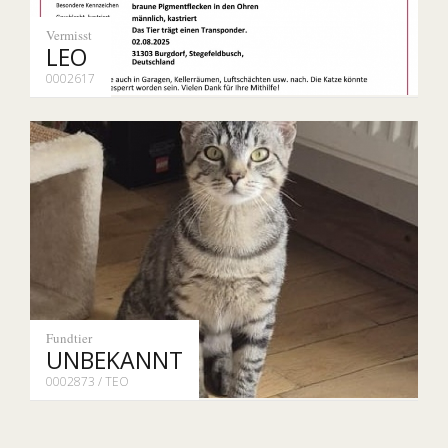
Vermisst
LEO
0002617
Fundtier
UNBEKANNT
0002873 / TEO