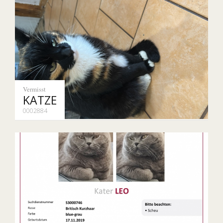
Vermisst
KATZE
0002884