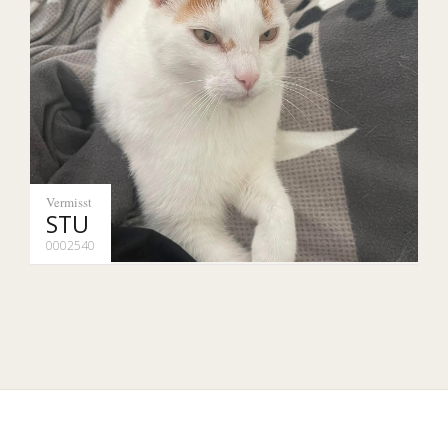
Vermisst
STU
0002540