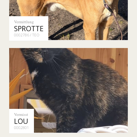
Vermittlung
SPROTTE
0002786 / TEO
Vermisst
LOU
0002801