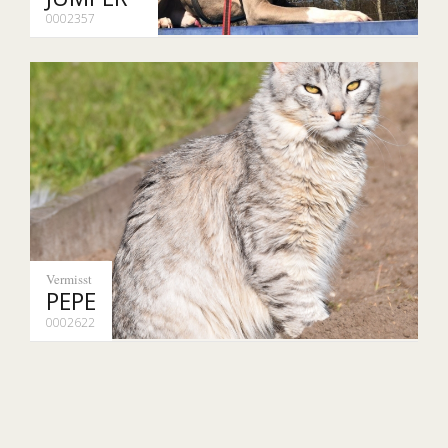
0002357
Vermisst
PEPE
0002622