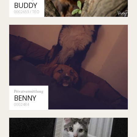
BUDDY
0002653 / TEO
Privatvermittlung
BENNY
0002484