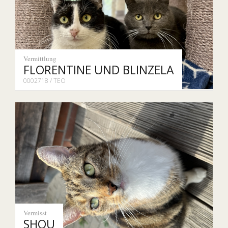
Vermittlung
FLORENTINE UND BLINZELA
0002718 / TEO
Vermisst
SHOU