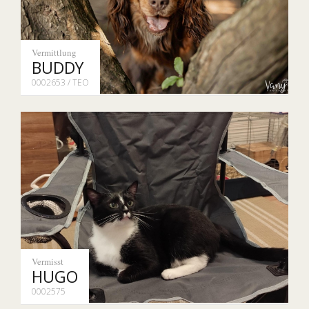
Vermittlung
BUDDY
0002653 / TEO
Vermisst
HUGO
0002575