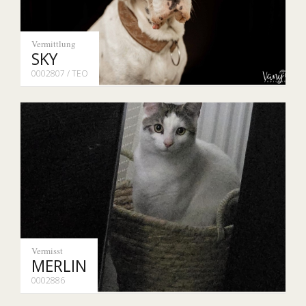
Vermittlung
SKY
0002807 / TEO
Vermisst
MERLIN
0002886