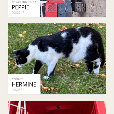
Privatvermittlung
PEPPIE
0002547
Vermisst
HERMINE
0002531