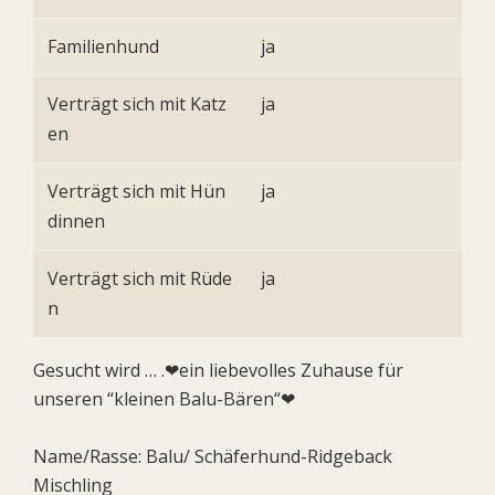
Familienhund
ja
Verträgt sich mit Katz
ja
en
Verträgt sich mit Hün
ja
dinnen
Verträgt sich mit Rüde
ja
n
Gesucht wird … .❤ein liebevolles Zuhause für
unseren “kleinen Balu-Bären“❤
Name/Rasse: Balu/ Schäferhund-Ridgeback
Mischling