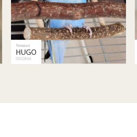
Vermisst
HUGO
0002864