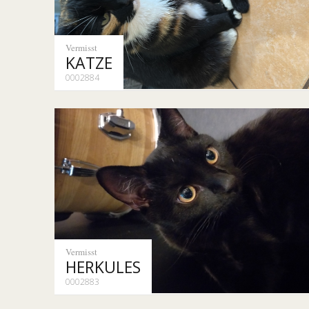
Vermisst
KATZE
0002884
Vermisst
HERKULES
0002883