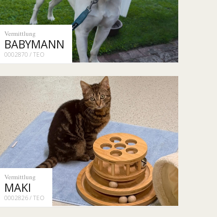
Vermittlung
BABYMANN
0002870 / TEO
Vermittlung
MAKI
0002826 / TEO