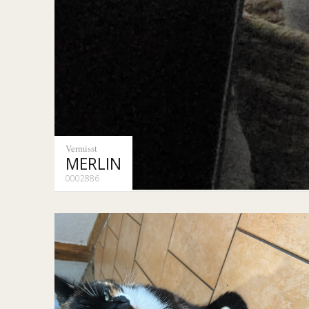
Vermisst
MERLIN
0002886