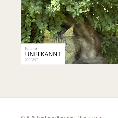
Fundtier
UNBEKANNT
0002897
© 2026
Tierheim Burgdorf
/
Impressum