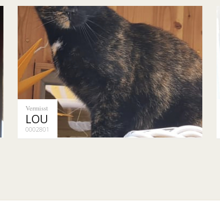
Vermisst
LOU
0002801