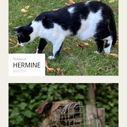
Vermisst
HERMINE
0002531