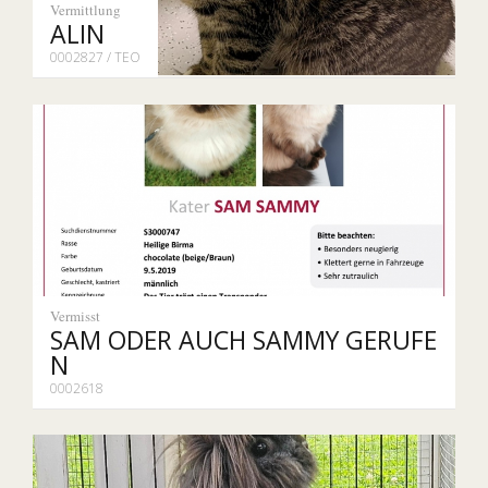
Vermittlung
ALIN
0002827 / TEO
Vermisst
SAM ODER AUCH SAMMY GERUFE
N
0002618