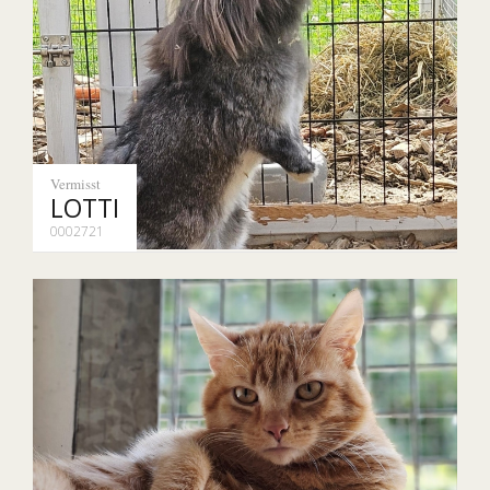
Vermisst
LOTTI
0002721