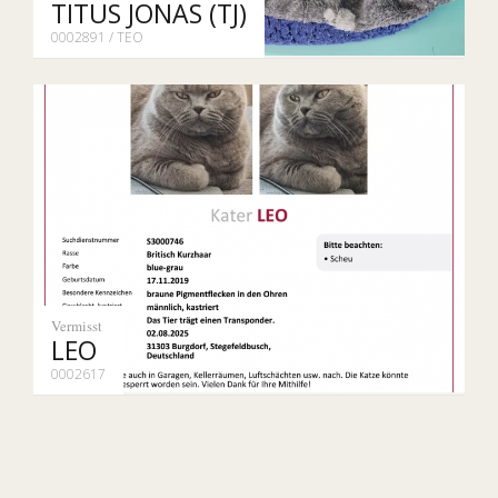
TITUS JONAS (TJ)
0002891 / TEO
Vermisst
LEO
0002617