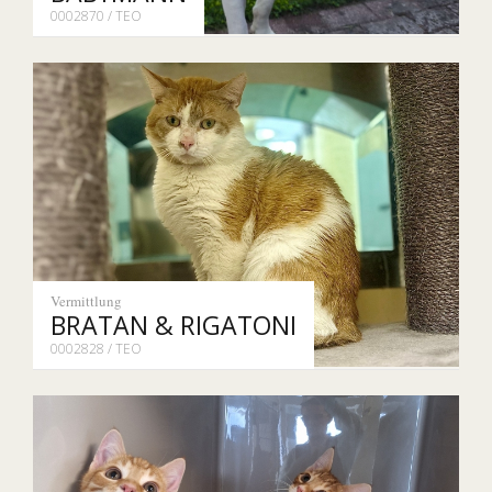
0002870 / TEO
Vermittlung
BRATAN & RIGATONI
0002828 / TEO