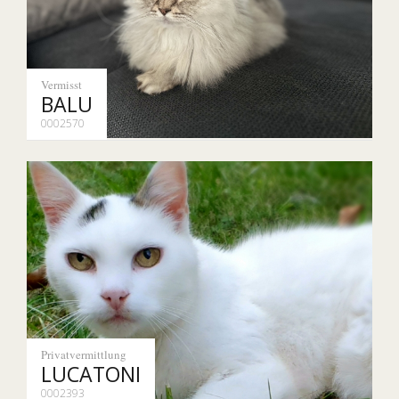
Vermisst
BALU
0002570
Privatvermittlung
LUCATONI
0002393