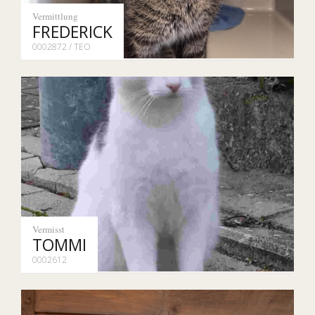
Vermittlung
FREDERICK
0002872 / TEO
Vermisst
TOMMI
0002612